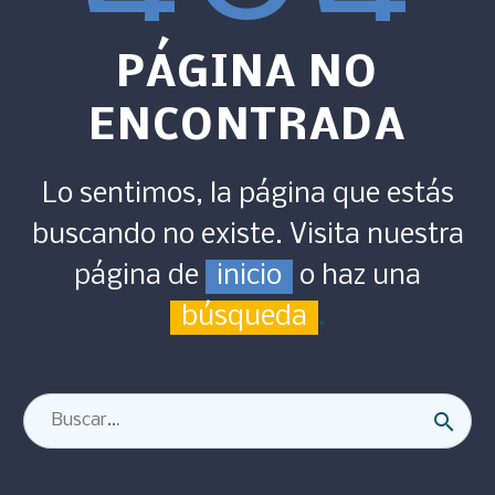
PÁGINA NO
ENCONTRADA
Lo sentimos, la página que estás
buscando no existe. Visita nuestra
página de
inicio
o haz una
búsqueda
.